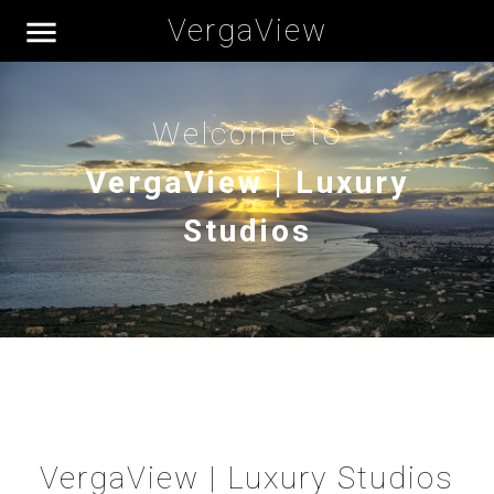
VergaView

Welcome to
VergaView | Luxury
Studios
VergaView | Luxury Studios