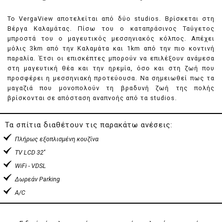
Το VergaView αποτελείται από δύο studios. Βρίσκεται στη
Βέργα Καλαμάτας. Πίσω του ο καταπράσινος Ταύγετος
μπροστά του ο μαγευτικός μεσσηνιακός κόλπος. Απέχει
μόλις 3km από την Καλαμάτα και 1km από την πιο κοντινή
παραλία. Έτσι οι επισκέπτες μπορούν να επιλέξουν ανάμεσα
στη μαγευτική θέα και την ηρεμία, όσο και στη ζωή που
προσφέρει η μεσσηνιακή προτεύουσα. Να σημειωθεί πως τα
μαγαζιά που μονοπολούν τη βραδυνή ζωή της πολής
βρίσκονται σε απόσταση αναπνοής από τα studios.
Τα σπίτια διαθέτουν τις παρακάτω ανέσεις:
Πλήρως εξοπλισμένη κουζίνα
TV LCD 32''
WiFi - VDSL
Δωρεάν Parking
A/C